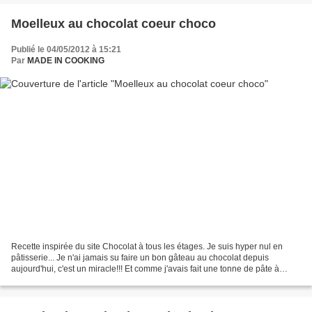
Moelleux au chocolat coeur choco
Publié le 04/05/2012 à 15:21
Par
MADE IN COOKING
Recette inspirée du site Chocolat à tous les étages. Je suis hyper nul en
pâtisserie... Je n'ai jamais su faire un bon gâteau au chocolat depuis
aujourd'hui, c'est un miracle!!! Et comme j'avais fait une tonne de pâte à
tartiner, je devais écouler mon...