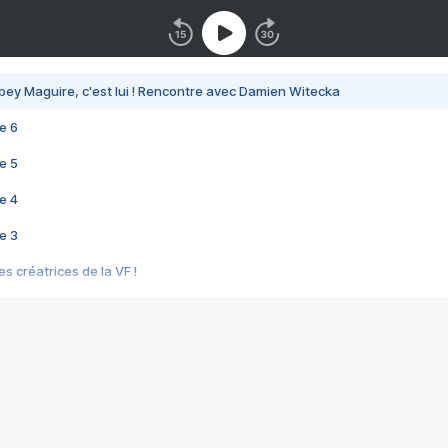
bey Maguire, c'est lui ! Rencontre avec Damien Witecka
e 6
e 5
e 4
e 3
s créatrices de la VF !
e 2
e 1
e Mektoub My Love arrive enfin ! Rencontre avec Shaïn Boumedine et Sal
i : après Toni en famille