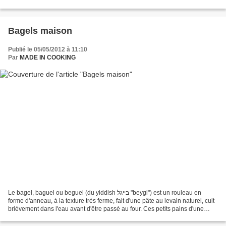
: 5 minutes Quantité...
Bagels maison
Publié le 05/05/2012 à 11:10
Par
MADE IN COOKING
Le bagel, baguel ou beguel (du yiddish בײגל "beygl") est un rouleau en
forme d'anneau, à la texture très ferme, fait d'une pâte au levain naturel, cuit
brièvement dans l'eau avant d'être passé au four. Ces petits pains d'une
dizaine de centimètres de...