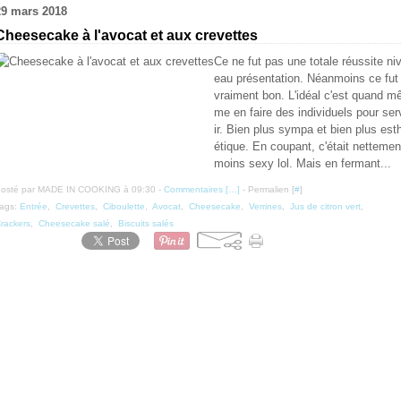
29 mars 2018
Cheesecake à l'avocat et aux crevettes
Ce ne fut pas une totale réussite ni
eau présentation. Néanmoins ce fut
vraiment bon. L'idéal c'est quand m
me en faire des individuels pour ser
ir. Bien plus sympa et bien plus est
étique. En coupant, c'était nettemen
moins sexy lol. Mais en fermant...
osté par MADE IN COOKING à 09:30 -
Commentaires [
…
]
- Permalien [
#
]
ags:
Entrée
,
Crevettes
,
Ciboulette
,
Avocat
,
Cheesecake
,
Verrines
,
Jus de citron vert
,
rackers
,
Cheesecake salé
,
Biscuits salés