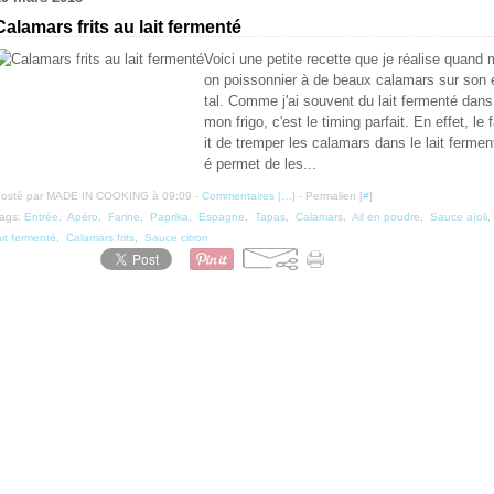
Calamars frits au lait fermenté
Voici une petite recette que je réalise quand 
on poissonnier à de beaux calamars sur son 
tal. Comme j'ai souvent du lait fermenté dans
mon frigo, c'est le timing parfait. En effet, le 
it de tremper les calamars dans le lait fermen
é permet de les...
osté par MADE IN COOKING à 09:09 -
Commentaires [
…
]
- Permalien [
#
]
ags:
Entrée
,
Apéro
,
Farine
,
Paprika
,
Espagne
,
Tapas
,
Calamars
,
Ail en poudre
,
Sauce aïoli
,
ait fermenté
,
Calamars frits
,
Sauce citron