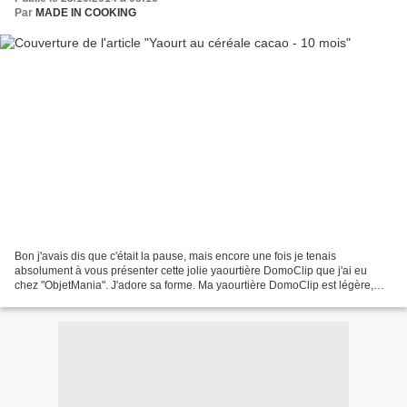
Par
MADE IN COOKING
Bon j'avais dis que c'était la pause, mais encore une fois je tenais
absolument à vous présenter cette jolie yaourtière DomoClip que j'ai eu
chez "ObjetMania". J'adore sa forme. Ma yaourtière DomoClip est légère,
mais surtout simple d'utilisation et peu...