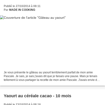
Publié le 27/10/2014 à 08:11
Par
MADE IN COOKING
Je vous présente le gâteau au yaourt terriblement parfait de mon amie
Pascale. Je sais, je sais j'avais dit que je faisais une pause. Mais je tenais
tellement à vous partager la recette de mon amie Pascale. J'avais envie de
la mettre à l'honneur aujourd'hui....
Yaourt au céréale cacao - 10 mois
Publié le 23/10/2014 à 08:16