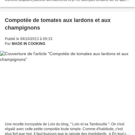
vais concocter avec. J'avais...
Compotée de tomates aux lardons et aux
champignons
Publié le 08/10/2013 à 09:33
Par
MADE IN COOKING
Une recette incroyable de Lolo du blog, " Lolo et sa Tambouille ". On s'est
régalé avec cette petite compotée toute simple. Comme d'habitude, c'est
plus fort que moi. Il faut toujours que je rajoute des ingrédients. ;p En tout cas