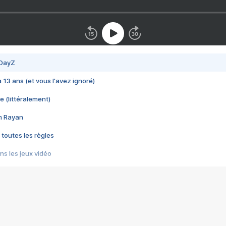
 DayZ
 a 13 ans (et vous l'avez ignoré)
e (littéralement)
im Rayan
 toutes les règles
s les jeux vidéo
us choquant de Rockstar ? - Le scandale BULLY
e plus moche de Steam
du RÊVE tourne au CAUCHEMAR