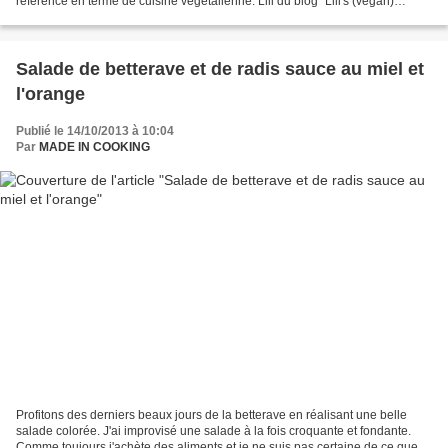
référence en terme de cuisine végétalienne. Lili du blog "Lili's (vegan)
Kitchen". Stella du blog "Stella Cuisine"...
Salade de betterave et de radis sauce au miel et
l'orange
Publié le 14/10/2013 à 10:04
Par
MADE IN COOKING
Profitons des derniers beaux jours de la betterave en réalisant une belle
salade colorée. J'ai improvisé une salade à la fois croquante et fondante.
Comme toujours j'achète des aliments et je ne suis pas certaine de ce que je