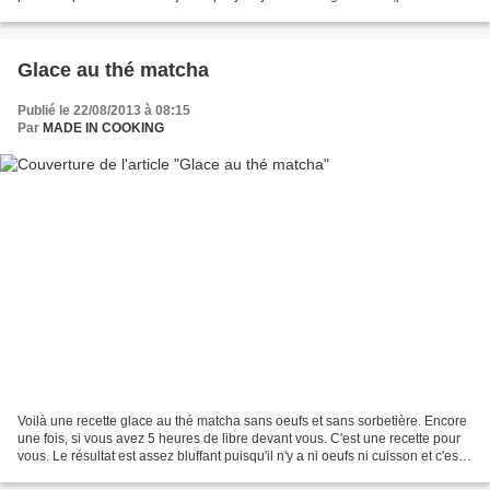
je vous conseille cette...
Glace au thé matcha
Publié le 22/08/2013 à 08:15
Par
MADE IN COOKING
Voilà une recette glace au thé matcha sans oeufs et sans sorbetière. Encore
une fois, si vous avez 5 heures de libre devant vous. C'est une recette pour
vous. Le résultat est assez bluffant puisqu'il n'y a ni oeufs ni cuisson et c'est
réalisé sans sorbetière....