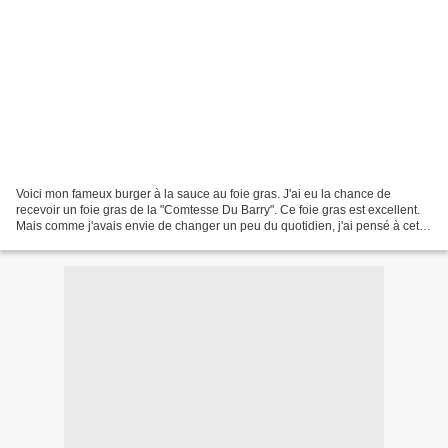
Voici mon fameux burger à la sauce au foie gras. J'ai eu la chance de
recevoir un foie gras de la "Comtesse Du Barry". Ce foie gras est excellent.
Mais comme j'avais envie de changer un peu du quotidien, j'ai pensé à cette
petite sauce que j'avais déjà...