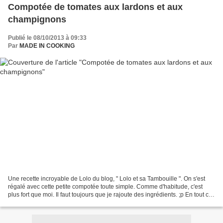
Compotée de tomates aux lardons et aux
champignons
Publié le 08/10/2013 à 09:33
Par
MADE IN COOKING
Une recette incroyable de Lolo du blog, " Lolo et sa Tambouille ". On s'est
régalé avec cette petite compotée toute simple. Comme d'habitude, c'est
plus fort que moi. Il faut toujours que je rajoute des ingrédients. ;p En tout cas
je vous conseille cette...