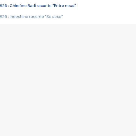
#26 : Chimène Badi raconte "Entre nous"
#25 : Indochine raconte "3e sexe"
#24 : Zaho raconte "C'est chelou"
#23 : Patrick Bruel raconte "Au café des délices"
#22 : Kyo raconte "Le chemin"
#21 : Nolwenn Leroy raconte "Cassé"
#20 : Patrick Hernandez raconte "Born to be alive"
#19 : Lorie raconte "Près de moi"
#18 : Michael Jones raconte "A nos actes manqués" (avec Jean-Jacque
#17 : Khaled raconte "Aïcha"
#16 : Corneille raconte "Parce qu'on vient de loin"
#15 : Indochine raconte "L'aventurier"