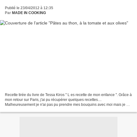
Publié le 23/04/2012 à 12:35
Par
MADE IN COOKING
Recette tirée du livre de Tessa Kiros " L es recette de mon enfance ". Grâce à
mon retour sur Paris, j'ai pu récupérer quelques recettes....
Malheureusement je n'ai pas pu prendre mes bouquins avec moi mais je me
suis amusée à prendre en photo toutes...