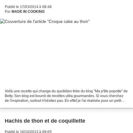
Publié le 17/03/2014 à 08:48
Par
MADE IN COOKING
Voilà une recette qui change du quotidien tirée du blog "Ma p'tite popotte" de
Betty. Son blog est bourré de recettes ultra gourmandes. Si vous cherchez
de l'inspiration, surtout n'hésitez pas. En effet je l'ai réalisée pour un petit
apéro dinatoire....
Hachis de thon et de coquillette
Publié le 16/10/2013 à 09:05