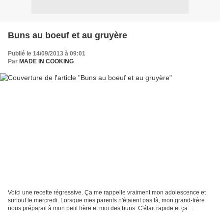
Buns au boeuf et au gruyère
Publié le 14/09/2013 à 09:01
Par
MADE IN COOKING
Voici une recette régressive. Ça me rappelle vraiment mon adolescence et
surtout le mercredi. Lorsque mes parents n'étaient pas là, mon grand-frère
nous préparait à mon petit frère et moi des buns. C'était rapide et ça
remplissait bien nos petits bidons....