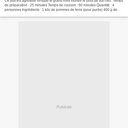
Ce plat est agréable lorsque le grand froid montre le bout de son nez. Temps
de préparation : 25 minutes Temps de cuisson : 60 minutes Quantité : 4
personnes Ingrédients : 1 kilo de pommes de terre (pour purée) 400 g de
viande de bœuf haché 50 ml d'eau...
Publicité