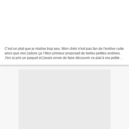
C'est un plat que je réalise trop peu. Mon chéri n'est pas fan de l'endive cuite
alors que moi j'adore ça ! Mon primeur proposait de belles petites endives.
J'en ai pris un paquet et j'avais envie de faire découvrir ce plat à ma petite
puce. Bon... Elle...