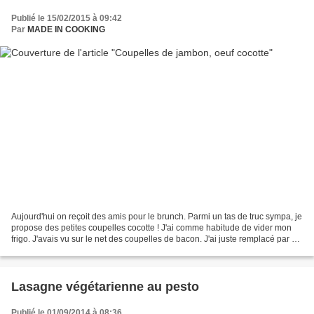
Publié le 15/02/2015 à 09:42
Par
MADE IN COOKING
Aujourd'hui on reçoit des amis pour le brunch. Parmi un tas de truc sympa, je
propose des petites coupelles cocotte ! J'ai comme habitude de vider mon
frigo. J'avais vu sur le net des coupelles de bacon. J'ai juste remplacé par du
jambon et franchement...
Lasagne végétarienne au pesto
Publié le 01/09/2014 à 08:36