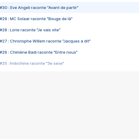
#30 : Eve Angeli raconte "Avant de partir"
#29 : MC Solaar raconte "Bouge de là"
28 : Lorie raconte "Je vais vite"
#27 : Christophe Willem raconte "Jacques a dit"
#26 : Chimène Badi raconte "Entre nous"
#25 : Indochine raconte "3e sexe"
#24 : Zaho raconte "C'est chelou"
#23 : Patrick Bruel raconte "Au café des délices"
#22 : Kyo raconte "Le chemin"
#21 : Nolwenn Leroy raconte "Cassé"
#20 : Patrick Hernandez raconte "Born to be alive"
#19 : Lorie raconte "Près de moi"