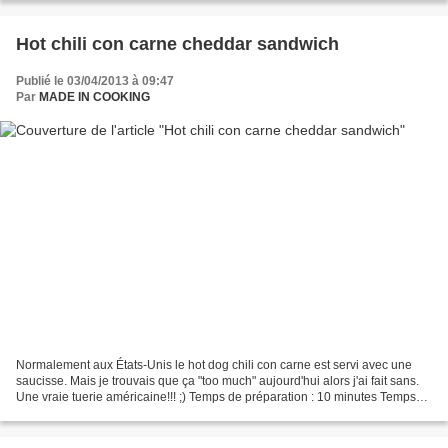
Hot chili con carne cheddar sandwich
Publié le 03/04/2013 à 09:47
Par
MADE IN COOKING
Normalement aux États-Unis le hot dog chili con carne est servi avec une
saucisse. Mais je trouvais que ça "too much" aujourd'hui alors j'ai fait sans.
Une vraie tuerie américaine!!! ;) Temps de préparation : 10 minutes Temps
de cuisson : 10 minutes Quantité...