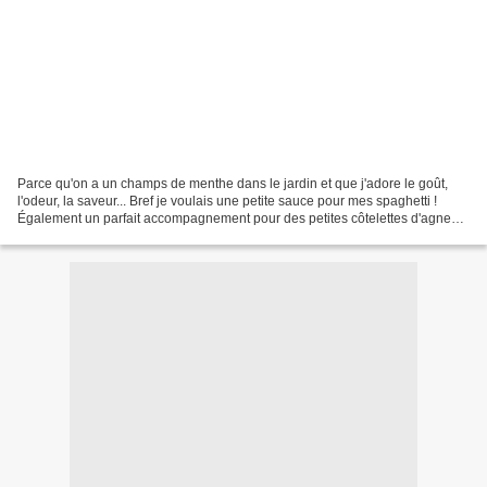
Parce qu'on a un champs de menthe dans le jardin et que j'adore le goût,
l'odeur, la saveur... Bref je voulais une petite sauce pour mes spaghetti !
Également un parfait accompagnement pour des petites côtelettes d'agneau
grillées. Miam ! Je n'ai fait...