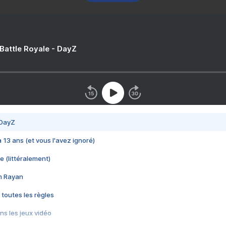
 Battle Royale - DayZ
 DayZ
 a 13 ans (et vous l'avez ignoré)
e (littéralement)
im Rayan
 toutes les règles
s les jeux vidéo