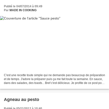
Publié le 04/07/2014 à 09:49
Par
MADE IN COOKING
C'est une recette toute simple qui ne demande pas beaucoup de préparation
et de temps. J'adore la préparer puis ça me fait toute la semaine. En sauce,
dans des salades, des toasts... Bref c'est délicieux. Je profite de ce post pour
particper au concours...
Agneau au pesto
Publié le 05/11/2012 à 10:40