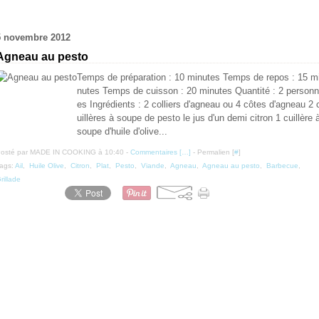
5 novembre 2012
Agneau au pesto
Temps de préparation : 10 minutes Temps de repos : 15 m
nutes Temps de cuisson : 20 minutes Quantité : 2 personn
es Ingrédients : 2 colliers d'agneau ou 4 côtes d'agneau 2 
uillères à soupe de pesto le jus d'un demi citron 1 cuillère 
soupe d'huile d'olive...
osté par MADE IN COOKING à 10:40 -
Commentaires [
…
]
- Permalien [
#
]
ags:
Ail
,
Huile Olive
,
Citron
,
Plat
,
Pesto
,
Viande
,
Agneau
,
Agneau au pesto
,
Barbecue
,
rillade