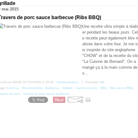
grillade
9 mai 2015
Travers de porc sauce barbecue (Ribs BBQ)
Une recette ultra simple à réali
er pendant les beaux jours. Cet
e recette peut également être r
alisée dans votre four. Je me s
is inspirée du site anglophone
"CHOW" et de la recette du sit
"La Cuisine de Bernard". On a
mangé ça à la main comme de
s...
osté par MADE IN COOKING à 09:45 -
Commentaires [
…
]
- Permalien [
#
]
ags:
Ketchup
,
Worcestershire
,
Barbecue
,
Grillade
,
Viande de porc
,
BBQ
,
Ribs sauce BBQ
,
ravers de porc
,
Travers de porc sauce barbecue