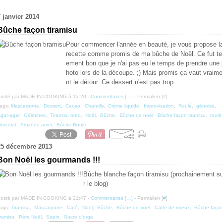
7 janvier 2014
Bûche façon tiramisu
Pour commencer l'année en beauté, je vous propose l
recette comme promis de ma bûche de Noël. Ce fut tel
ement bon que je n'ai pas eu le temps de prendre une
hoto lors de la découpe. ;) Mais promis ça vaut vraim
nt le détour. Ce dessert n'est pas trop...
osté par MADE IN COOKING à 12:20 -
Commentaires [
…
]
- Permalien [
#
]
ags:
Mascarpone
,
Dessert
,
Cacao
,
Chantilly
,
Crème liquide
,
Improvisation
,
Roulé
,
génoise
,
gar-agar
,
Gélatines
,
Tiramisu oreo
,
Noël
,
Bûche
,
Bûche de noël
,
Bûche façon tiramisu
,
roulé
hocolat
,
Amande amer
,
Bûche-Roulé
25 décembre 2013
Bon Noël les gourmands !!!
Bûche blanche façon tiramisu (prochainement s
r le blog)
osté par MADE IN COOKING à 21:47 -
Commentaires [
…
]
- Permalien [
#
]
ags:
Tiramisu
,
Mascarpone
,
Café
,
Noël
,
Bûche
,
Bûche de noël
,
Carte de voeux
,
Bûche faço
iramisu
,
Père Noël
,
Sapin
,
Sucre d'orge