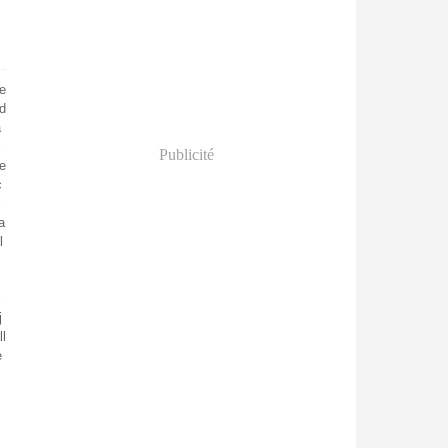
te
 d
a
Publicité
te
c
a
l
j
ll
e