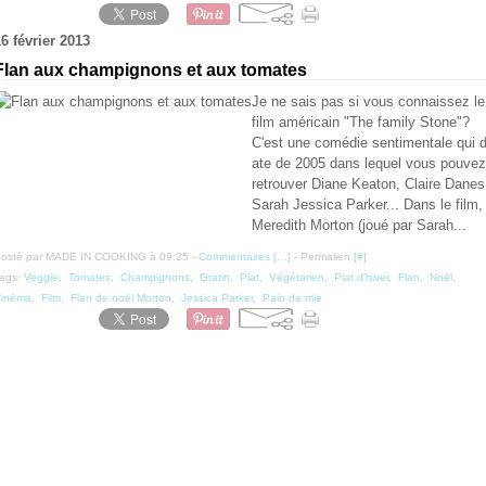
6 février 2013
Flan aux champignons et aux tomates
Je ne sais pas si vous connaissez le
film américain "The family Stone"?
C'est une comédie sentimentale qui 
ate de 2005 dans lequel vous pouvez
retrouver Diane Keaton, Claire Danes
Sarah Jessica Parker... Dans le film,
Meredith Morton (joué par Sarah...
osté par MADE IN COOKING à 09:25 -
Commentaires [
…
]
- Permalien [
#
]
ags:
Veggie
,
Tomates
,
Champignons
,
Gratin
,
Plat
,
Végétarien
,
Plat d'hiver
,
Flan
,
Noël
,
inéma
,
Film
,
Flan de noël Morton
,
Jessica Parker
,
Pain de mie