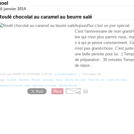
noel
16 janvier 2014
Roulé chocolat au caramel au beurre salé
Aujourd'hui c'est un jour spécial.
C'est l'anniversaire de mon grand-f
ère qui n'est plus parmis nous, ma
s à qui je pense constamment. C
n'est pas grand-chose. C'est juste
une belle pensée pour lui. ;) Temp
de préparation : 30 minutes Temp
de repos...
osté par MADE IN COOKING à 07:50 -
Commentaires [
…
]
- Permalien [
#
]
ags:
Goûter
,
Dessert
,
Roulé
,
génoise
,
Noël
,
Bûche de noël
,
Fleur de sel
,
roulé chocolat
,
aramel au beurre salé
,
génoise chocolat
,
Bûche-Roulé