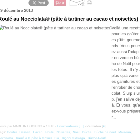
19 décembre 2013
Roulé au Nocciolata® (pâte à tartiner au cacao et noisettes)
Voilà une recet
pour les goûter
es p'tits gourm
nds. Vous pourr
ez aussi l'adap
r en version bû
he de Noël pour
les fêtes. Il n'y 
plus qu'à varier 
es garnitures et
l'enrober de cho
colat. Slurp slur
p, j'en salive dé
à. Et vous, qu'a
ez-vous prépar
r...
osté par MADE IN COOKING à 10:18 -
Commentaires [
…
]
- Permalien [
#
]
ags:
Goûter
,
Dessert
,
Cacao
,
Roulé
,
Noisettes
,
Noël
,
Bûche
,
Bûche de noël
,
Maïzena
,
occiolata
,
Roulé à la pâte à tartiner
,
Bio
,
Rigoni di Asiago
,
Bûche-Roulé