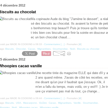
24 décembre 2012
Biscuits au chocolat
Ma copinaute Aude du blog "J'amène le dessert", a réal
sé des biscuits au chocolat. Ils avaient la forme de peti
s bonhommes trop beaux!!! Puis je trouve qu'ils tombe
t très bien ces biscuits pour finir la soirée en douceur a
ec un bon chocolat chaud....
osté par MADE IN COOKING à 09:33 -
Commentaires [
…
]
- Permalien [
#
]
ags:
Biscuits
,
Chocolat
,
Cacao
,
Mignardises
,
Gourmandise
,
Noël
,
Biscuits au chocolat
15 décembre 2012
Whoopies cacao vanille
Une recette tirée du magazine ELLE qui date d'il y a
2 ans quand même. J'avais de côté les recettes, en
me disant qu'un jour il faudrait que j'essaye. Ok, il
m'en a fallu du temps, mais voilà, on y est!!! :) Je t
uve ça vraiment pas mal du tout, ça change...
osté par MADE IN COOKING à 09:44 -
Commentaires [
…
]
- Permalien [
#
]
ags:
Biscuits
,
USA
,
Mascarpone
,
Goûter
,
Cacao
,
Mignardises
,
Vanille
,
Gourmandise
,
hoopies
,
Noël
,
Whoopies cacao
,
Whoopies vanille