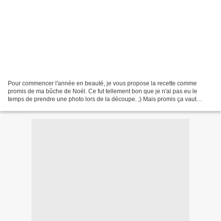
Pour commencer l'année en beauté, je vous propose la recette comme
promis de ma bûche de Noël. Ce fut tellement bon que je n'ai pas eu le
temps de prendre une photo lors de la découpe. ;) Mais promis ça vaut
vraiment le détour. Ce dessert n'est pas trop...