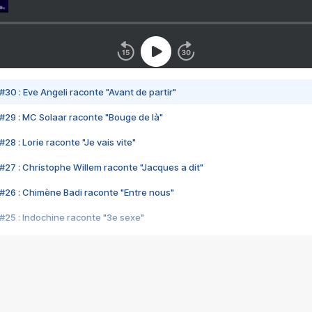
#30 : Eve Angeli raconte "Avant de partir"
#29 : MC Solaar raconte "Bouge de là"
28 : Lorie raconte "Je vais vite"
#27 : Christophe Willem raconte "Jacques a dit"
#26 : Chimène Badi raconte "Entre nous"
#25 : Indochine raconte "3e sexe"
#24 : Zaho raconte "C'est chelou"
#23 : Patrick Bruel raconte "Au café des délices"
#22 : Kyo raconte "Le chemin"