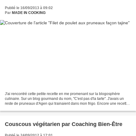
Publié le 16/09/2013 à 09:02
Par
MADE IN COOKING
J'ai rencontré cette petite recette en me promenant sur la blogosphère
culinaire. Sur un blog gourmand du nom, "C'est pas d'la tarte". J'avais un
reste de pruneaux d'Agen qui trainaient dans mon frigo. Encore une recette
qui tombe à pic. Façon tajine...
Couscous végétarien par Coaching Bien-Être
Publié le 24/09/2012 à 17:01