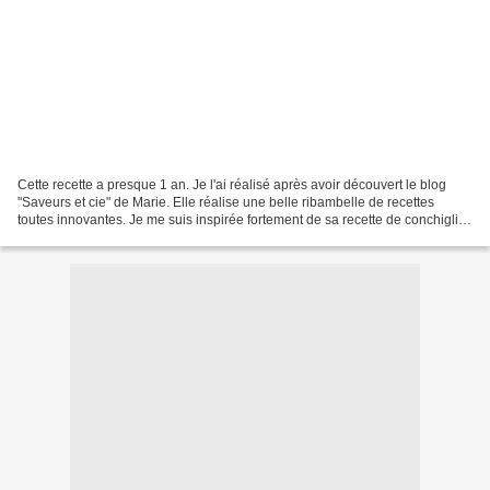
Cette recette a presque 1 an. Je l'ai réalisé après avoir découvert le blog
"Saveurs et cie" de Marie. Elle réalise une belle ribambelle de recettes
toutes innovantes. Je me suis inspirée fortement de sa recette de conchiglie.
Parfait en plat principal,...