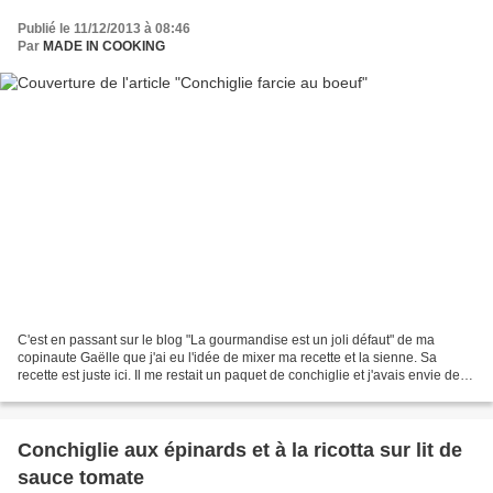
Publié le 11/12/2013 à 08:46
Par
MADE IN COOKING
C'est en passant sur le blog "La gourmandise est un joli défaut" de ma
copinaute Gaëlle que j'ai eu l'idée de mixer ma recette et la sienne. Sa
recette est juste ici. Il me restait un paquet de conchiglie et j'avais envie de
saveur italienne. Un vrai...
Conchiglie aux épinards et à la ricotta sur lit de
sauce tomate