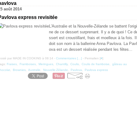
pavlova
15 août 2014
Pavlova express revisitée
L'Australie et la Nouvelle-Zélande se battent l'origi
ne de ce dessert surprenant. Il y a de quoi ! Ce d
ssert est croustillant, frais et moelleux à la fois. Il
doit son nom à la ballerine Anna Pavlova. La Pavl
ova est un dessert réalisée pendant les fêtes...
osté par MADE IN COOKING à 08:14 -
Commentaires [
…
]
- Permalien [
#
]
ags:
Fraises
,
Framboises
,
Meringues
,
Chantilly
,
Coulis
,
Coulis de framboise
,
gâteau au
hocolat
,
Brownies
,
Australie
,
Nouvelle-Zélande
,
Pavlova
,
Pavlova express