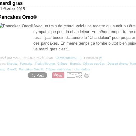
mardi gras
1 février 2015
Pancakes Oreo®
Avec un train de retard, voici une recette qui aurait pu être
sympathique pour la chandeleur. En même temps, tu me d
ras... "pas besoin d'attendre la "Chandeleur" pour préparer
ces pancakes. En même temps ça tombe plutôt bien puis
ue mardi gras c'est...
osté par MADE IN COOKING à 08:48 -
Commentaires [
…
]
- Permalien [
#
]
ags:
Biscuits
,
Pancake
,
Petit-déjeuner
,
Crêpes
,
Brunch
,
Crêpes sucrées
,
Dessert divers
,
Mard
ras
,
Oreo®
,
Pancakes Oreo®
,
Crêpes américaine
,
chandeleur