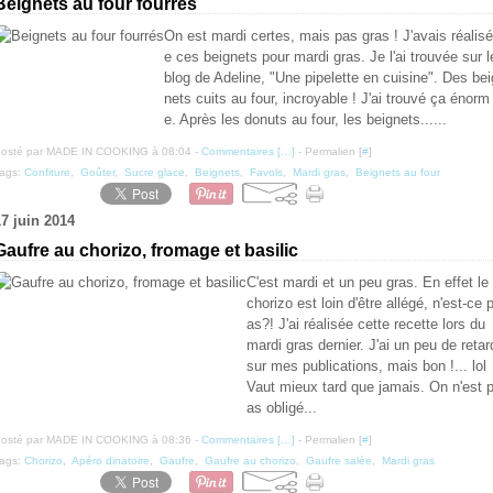
Beignets au four fourrés
On est mardi certes, mais pas gras ! J'avais réalisé
e ces beignets pour mardi gras. Je l'ai trouvée sur l
blog de Adeline, "Une pipelette en cuisine". Des bei
nets cuits au four, incroyable ! J'ai trouvé ça énorm
e. Après les donuts au four, les beignets......
osté par MADE IN COOKING à 08:04 -
Commentaires [
…
]
- Permalien [
#
]
ags:
Confiture
,
Goûter
,
Sucre glace
,
Beignets
,
Favols
,
Mardi gras
,
Beignets au four
17 juin 2014
Gaufre au chorizo, fromage et basilic
C'est mardi et un peu gras. En effet le
chorizo est loin d'être allégé, n'est-ce 
as?! J'ai réalisée cette recette lors du
mardi gras dernier. J'ai un peu de retar
sur mes publications, mais bon !... lol
Vaut mieux tard que jamais. On n'est 
as obligé...
osté par MADE IN COOKING à 08:36 -
Commentaires [
…
]
- Permalien [
#
]
ags:
Chorizo
,
Apéro dinatoire
,
Gaufre
,
Gaufre au chorizo
,
Gaufre salée
,
Mardi gras