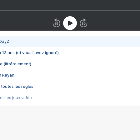
 DayZ
 a 13 ans (et vous l'avez ignoré)
e (littéralement)
im Rayan
 toutes les règles
s les jeux vidéo
us choquant de Rockstar ? - Le scandale BULLY
e plus moche de Steam
du RÊVE tourne au CAUCHEMAR