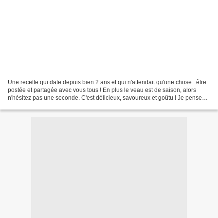
Une recette qui date depuis bien 2 ans et qui n'attendait qu'une chose : être
postée et partagée avec vous tous ! En plus le veau est de saison, alors
n'hésitez pas une seconde. C'est délicieux, savoureux et goûtu ! Je pense
que que les amateurs de cuisine...