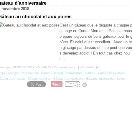
gateau d'anniversaire
5 novembre 2018
Gâteau au chocolat et aux poires
C'est un gâteau que je déguste à chaque 
assage en Corse. Mon amie Pascale nous
prépare toujours de bons gâteaux pour le 
oûter. Et celui-ci est excellent ! Avec un b
n glaçage par dessus et il se peut que vou
s deveniez addict ! En tout cas chez nou
s...
osté par MADE IN COOKING à 08:39 -
Commentaires [
…
]
- Permalien [
#
]
ags:
Glaçage
,
Chocolat noir
,
Goûter
,
Dessert
,
Anniversaire
,
Gâteau
,
Gâteau anniversaire
,
âteau au chocolat
,
Gâteau moelleux
,
Gâteau d'anniversaire
,
Glaçage au chocolat
,
poires