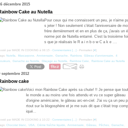
16 décembre 2015
Rainbow Cake au Nutella
Pour ceux qui me connaissent un peu, je n'aime p
s jeter ! Non seulement c'était l'anniversaire de m
frère dernièrement et en en plus de ça, j'avais un é
norme pot de Nutella entamé. C'est la troisième foi
s que je réalisais le R a i n b o w C a k e ....
osté par MADE IN COOKING à 08:15 -
Commentaires [
…
]
- Permalien [
#
]
ags:
Nutella
,
Mascarpone
,
Anniversaire
,
Ganache
,
Rainbow
,
Gâteau d'anniversaire
,
4
ouleurs
,
Ganache au Nutella
,
Glaçage au Nutella
,
Rainbow Cake
,
Rainbow Cake au Nutella
9 septembre 2012
Rainbow cake
Voici mon Rainbow Cake après sa chute! !! Je pense que tou
le monde a au moins une fois attendu et vu ce super gâteau
d'origine américaine, le gâteau arc-en-ciel. J'ai vu ça un peu 
rtout sur la blogosphère et je me suis dit que c'était trop comp
iqué...
osté par MADE IN COOKING à 10:22 -
Commentaires [
…
]
- Permalien [
#
]
ags:
Chocolat blanc
,
USA
,
Crème fraîche liquide
,
Anniversaire
,
Gâteau
,
Pêches
,
Ganache
,