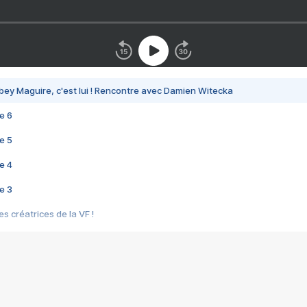
bey Maguire, c'est lui ! Rencontre avec Damien Witecka
e 6
e 5
e 4
e 3
s créatrices de la VF !
e 2
e 1
e Mektoub My Love arrive enfin ! Rencontre avec Shaïn Boumedine et Sal