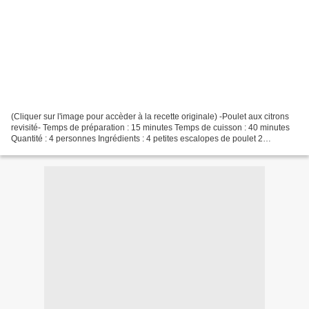
(Cliquer sur l'image pour accèder à la recette originale) -Poulet aux citrons
revisité- Temps de préparation : 15 minutes Temps de cuisson : 40 minutes
Quantité : 4 personnes Ingrédients : 4 petites escalopes de poulet 2
mangues pas trop mûres 2 petites...