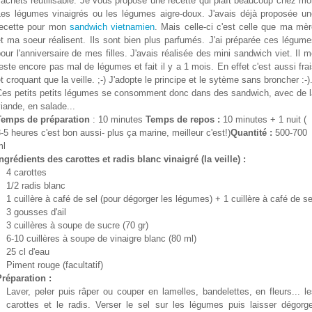
achets réutilisable. Je vous propose une recette qui plaît beaucoup chez mo
Les légumes vinaigrés ou les légumes aigre-doux. J'avais déjà proposée un
recette pour mon
sandwich vietnamien
. Mais celle-ci c'est celle que ma mè
t ma soeur réalisent. Ils sont bien plus parfumés. J'ai préparée ces légum
our l'anniversaire de mes filles. J'avais réalisée des mini sandwich viet. Il 
este encore pas mal de légumes et fait il y a 1 mois. En effet c'est aussi fra
t croquant que la veille. ;-) J'adopte le principe et le sytème sans broncher :-)
Ces petits petits légumes se consomment donc dans des sandwich, avec de l
iande, en salade...
Temps de préparation
: 10
minutes
Temps de repos :
10 minutes + 1 nuit (
-5 heures c'est bon aussi- plus ça marine, meilleur c'est!)
Quantité :
500-700
ml
ngrédients des carottes et radis blanc vinaigré (la veille) :
4 carottes
1/2 radis blanc
1 cuillère à café de sel (pour dégorger les légumes) + 1 cuillère à café de se
3 gousses d'ail
3 cuillères à soupe de sucre (70 gr)
6-10 cuillères à soupe de vinaigre blanc (80 ml)
25 cl d'eau
Piment rouge (facultatif)
Préparation :
Laver, peler puis râper ou couper en lamelles, bandelettes, en fleurs... l
carottes et le radis. Verser le sel sur les légumes puis laisser dégorge