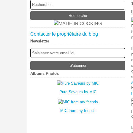
R
t
Contacter le propriétaire du blog
m
Newsletter
I
Albums Photos
A
h
Pure Saveurs by MIC
b
p
P
MIC from my friends
c
D