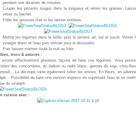
pendant une dizaines de minutes.
Couper les piments rouges dans la longueur et retirer les graines. Laisse
entier ou hacher.
Peler les gousses d'ail et les laisser entières.
Mettre les légumes dans la boîte, puis le piment, ail, sel et sucre. Verser 
vinaigre blanc et l'eau puis remuer pour le dissoudre.
Puis laisser mariner toute la nuit au frais.
dées, trucs & astuces :
Il existe effectivement plusieurs façons de faire ces légumes. Vous pouve
mettre des concombres, du daikon ou radis blanc, germes de soja, chou-fleur
enouil... La découpe varie également selon les envies. En fleurs, en julienn
âpé... Possibilité de faire une version express en suprimant l'eau et ne mett
ue du vinaigre.
Je cuisine avec :