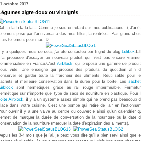
11 octobre 2017
Légumes aigre-doux ou vinaigrés
ah la la la la la la.... Comme je suis en retard sur mes publications. :( J'ai é
ellement prise par l'anniversaire des mes filles, la rentrée... Pas grand cho
ais tellement pour moi. :D
l y a quelques mois de cela, j'ai été contactée par Ingrid du blog
Lolibox
.El
m'a proposée d'essayer un nouveau produit qui n'est pas encore vraimen
commercialisé en France.C'est
AirBlock
, qui propose une gamme de produit
sous vide.
Une enseigne qui propose des produits du quotidien afin d
conserver et garder toute la fraîcheur des aliments. Réutilisable pour le
sachets et meilleure conservation dans la durée pour la boîte.
Les
sachet
irblock
sont hermétiques grâce au rail rouge imperméable.
Fermetur
ermétique sur n'importe quel type de sacs de nourriture en plastique
. Pour 
oîte Airblock
, il y a un système assez simple qui ne prend pas beaucoup d
lace dans votre cuisine. C'est une pompe qui retire de l'air en l'actionnan
our ouvrir il y a une valve au centre du couvercle ainsi qu'un calendrier q
permet de marquer la durée de conversation de la nourriture ou la date d
onservation de la nourriture (marquer la date d'expiration des aliments).
epuis les 3-4 mois que je l'ai, je peux vous dire qu'il a bien servi ainsi que l