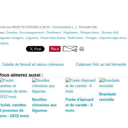
osté par MADE IN COOKING à 09:00 -
Commentaires [
…
]
- Permalien [
#
]
ags:
Carottes
,
Accompagnement
,
Condiment
,
Végétarien
,
Vinaigre blanc
,
Gousse d'ail
,
égumes vinaigrés
,
Légumes
,
Power Seal Status
,
Radis blanc
,
Vinaigre
,
Légumes aigre-doux
,
irblock
Salade de fenouil et sauce crémeuse
Calamars frits au lait fermenté
Vous aimerez aussi :
Brandade
Nouilles
Purée d'épinard
revisitée
Poulet, carottes
chinoises aux
et de carotte - 6
et pommes de
légumes
mois
erre - 10/12 mois