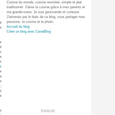
Cuisine du monde, cuisine revisitée, simple et plat
traditionnel. J'aime la cuisine grâce à mes parents et
ma grande-soeur. Je suis gourmande et curieuse.
J'aimerais par le biais de ce blog, vous partager mes
passions, la cuisine et la photo.
té
Accueil du blog
se
Créer un blog avec CanalBlog
le
t
s
e
s
s
e
la
e
t.
ui
e
es
Publicité