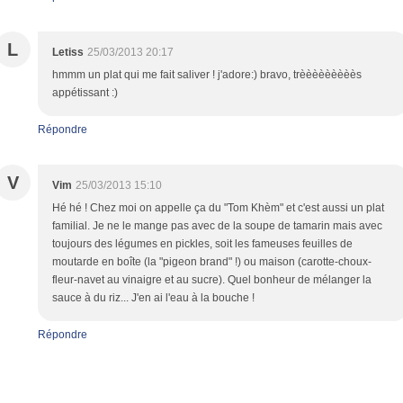
L
Letiss
25/03/2013 20:17
hmmm un plat qui me fait saliver ! j'adore:) bravo, trèèèèèèèèès
appétissant :)
Répondre
V
Vim
25/03/2013 15:10
Hé hé ! Chez moi on appelle ça du "Tom Khèm" et c'est aussi un plat
familial. Je ne le mange pas avec de la soupe de tamarin mais avec
toujours des légumes en pickles, soit les fameuses feuilles de
moutarde en boîte (la "pigeon brand" !) ou maison (carotte-choux-
fleur-navet au vinaigre et au sucre). Quel bonheur de mélanger la
sauce à du riz... J'en ai l'eau à la bouche !
Répondre