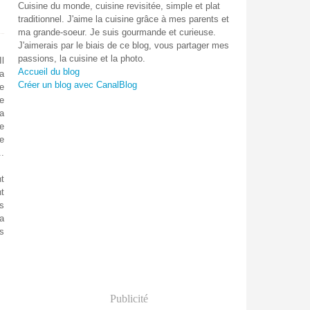
Cuisine du monde, cuisine revisitée, simple et plat
traditionnel. J'aime la cuisine grâce à mes parents et
ma grande-soeur. Je suis gourmande et curieuse.
J'aimerais par le biais de ce blog, vous partager mes
passions, la cuisine et la photo.
Il
Accueil du blog
ma
Créer un blog avec CanalBlog
ne
e
la
e
e
..
t
t
s
a
s
Publicité