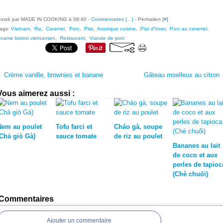
osté par MADE IN COOKING à 08:40 -
Commentaires [
…
]
- Permalien [
#
]
ags:
Vietnam
,
Riz
,
Caramel
,
Porc
,
Plat
,
Asiatique cuisine
,
Plat d'hiver
,
Porc au caramel
,
name bistrot vietnamien
,
Restaurant
,
Viande de porc
Crème vanille, brownies et banane
Gâteau moelleux au citron
Vous aimerez aussi :
Nem au poulet
Tofu farci et
Cháo gà, soupe
(Chả giò Gà)
sauce tomate
de riz au poulet
Bananes au lait
de coco et aux
perles de tapioc
(Chè chuối)
Commentaires
Ajouter un commentaire