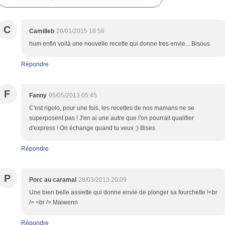
C
Camilleb
20/01/2015 18:58
hum enfin voilà une nouvelle recette qui donne tres envie... Bisous
Répondre
F
Fanny
05/05/2013 05:45
C'est rigolo, pour une fois, les recettes de nos mamans ne se
superposent pas ! J'en ai une autre que l'on pourrait qualifier
d'express ! On échange quand tu veux :) Bises
Répondre
P
Porc au caramal
28/03/2013 20:09
Une bien belle assiette qui donne envie de plonger sa fourchette !<br
/> <br /> Maiwenn
Répondre