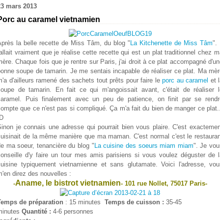
23 mars 2013
Porc au caramel vietnamien
Après la belle recette de Miss Tâm, du blog "
La Kitchenette de Miss Tâm
". 
allait vraiment que je réalise cette recette qui est un plat traditionnel chez 
ère. Chaque fois que je rentre sur Paris, j'ai droit à ce plat accompagné d'u
bonne soupe de tamarin. Je me sentais incapable de réaliser ce plat. Ma mèr
'a d'ailleurs ramené des sachets tout prêts pour faire le
porc au caramel
et 
soupe de tamarin. En fait ce qui m'angoissait avant, c'était de réaliser l
caramel. Puis finalement avec un peu de patience, on finit par se rendr
ompte que ce n'est pas si compliqué. Ça m'a fait du bien de manger ce plat.
:D
Sinon je connais une adresse qui pourrait bien vous plaire. C'est exactemen
cuisinait de la même manière que ma maman. C'est normal c'est le restauran
e ma soeur, tenancière du blog "
La cuisine des soeurs miam miam
". Je vou
conseille d'y faire un tour mes amis parisiens si vous voulez déguster de l
cuisine typiquement vietnamienne et sans glutamate. Voici l'adresse, vou
'en direz des nouvelles :
Aname, le bistrot vietnamien
-
- 101 rue Nollet, 75017 Paris-
Temps de préparation
: 15 minutes
Temps de cuisson :
35-45
minutes
Quantité :
4-6 personnes