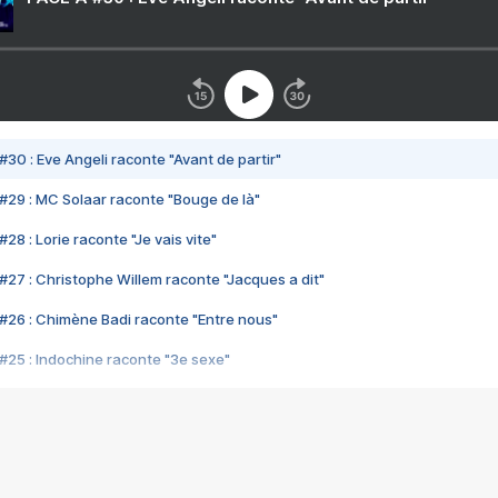
#30 : Eve Angeli raconte "Avant de partir"
#29 : MC Solaar raconte "Bouge de là"
28 : Lorie raconte "Je vais vite"
#27 : Christophe Willem raconte "Jacques a dit"
#26 : Chimène Badi raconte "Entre nous"
#25 : Indochine raconte "3e sexe"
#24 : Zaho raconte "C'est chelou"
#23 : Patrick Bruel raconte "Au café des délices"
#22 : Kyo raconte "Le chemin"