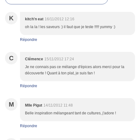
K
kitch'n eat
16/11/2012 12:16
oh la la ! les saveurs :) il faut que je teste !!!!! yummy :)
Répondre
C
Clémence
15/11/2012 17:24
Je ne connais pas ce mélange d'épices alors merci pour la
découverte ! Quant à ton plat, je suis fan !
Répondre
M
Mlle Pigut
14/11/2012 11:48
Belle inspiration mélangeant tant de cultures, j'adore !
Répondre