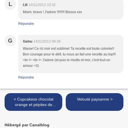
L
Lili
14/11/2012 10:32
Miam, bravo ! J'adore !!!!!!!!! Bisous xxx
Répondre
G
Galou
14/11/2012 08:38
Waow! Ce riz noir est sublime! Ta recette est toute colorée!!
Bon courage pour le défi, tu nous as fait une recette au top!!!
<br /> <br /> J'adore (et puis le risotto et moi, c'est tout un
amour <3)
Répondre
< Cupcakess chocolat
Velouté paysanne >
orange et pépites de
chocolat blanc
Hébergé par Canalblog