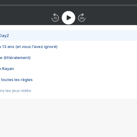
 DayZ
 a 13 ans (et vous l'avez ignoré)
e (littéralement)
im Rayan
 toutes les règles
s les jeux vidéo
us choquant de Rockstar ? - Le scandale BULLY
e plus moche de Steam
du RÊVE tourne au CAUCHEMAR
pendant 8 heures