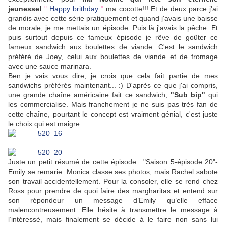
jeunesse!
"
Happy brithday
"
ma cocotte!!! Et de deux parce j'ai
grandis avec cette série pratiquement et quand j'avais une baisse
de morale, je me mettais un épisode. Puis là j'avais la pêche. Et
puis surtout depuis ce fameux épisode je rêve de goûter ce
fameux sandwich aux boulettes de viande. C'est le sandwich
préféré de Joey, celui aux boulettes de viande et de fromage
avec une sauce marinara.
Ben je vais vous dire, je crois que cela fait partie de mes
sandwichs préférés maintenant... :) D'après ce que j'ai compris,
une grande chaîne américaine fait ce sandwich,
"Sub bip"
qui
les commercialise. Mais franchement je ne suis pas très fan de
cette chaîne, pourtant le concept est vraiment génial, c'est juste
le choix qui est maigre.
Juste un petit résumé de cette épisode : "Saison 5-épisode 20"-
Emily se remarie. Monica classe ses photos, mais Rachel sabote
son travail accidentellement. Pour la consoler, elle se rend chez
Ross pour prendre de quoi faire des margharitas et entend sur
son répondeur un message d’Emily qu’elle efface
malencontreusement. Elle hésite à transmettre le message à
l’intéressé, mais finalement se décide à le faire non sans lui