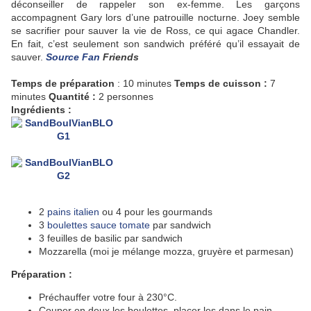
déconseiller de rappeler son ex-femme. Les garçons
accompagnent Gary lors d’une patrouille nocturne. Joey semble
se sacrifier pour sauver la vie de Ross, ce qui agace Chandler.
En fait, c’est seulement son sandwich préféré qu’il essayait de
sauver.
Source Fan
Friends
Temps de préparation
: 10 minutes
Temps de cuisson :
7
minutes
Quantité :
2 personnes
Ingrédients :
2
pains italien
ou 4 pour les gourmands
3
boulettes sauce tomate
par sandwich
3 feuilles de basilic par sandwich
Mozzarella (moi je mélange mozza, gruyère et parmesan)
Préparation :
Préchauffer votre four à 230°C.
Couper en deux les boulettes, placer les dans le pain