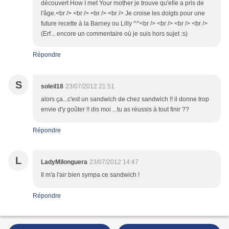
découvert How I met Your mother je trouve qu'elle a pris de
l'âge.<br /> <br /> <br /> <br /> Je croise les doigts pour une
future recette à la Barney ou Lilly ^^<br /> <br /> <br /> <br />
(Erf... encore un commentaire où je suis hors sujet :s)
Répondre
S
soleil18
23/07/2012 21:51
alors ça...c'est un sandwich de chez sandwich !! il donne trop
envie d'y goûter !! dis moi ...tu as réussis à tout finir ??
Répondre
L
LadyMilonguera
23/07/2012 14:47
Il m'a l'air bien sympa ce sandwich !
Répondre